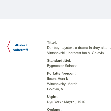
Tittel:
Tilbake til
Der boymayster : a drama in dray akten /
søketreff
Vintshevski ; iberzetst fun A. Goldvin
Standardtittel:
Bygmester Solness
Forfatter/person:
Ibsen, Henrik
Winchevsky, Morris
Goldvin, A.
Utgitt:
Nyu York : Mayzel, 1910
Omfang: