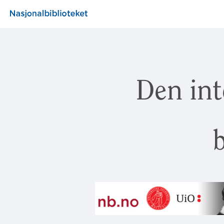
Den int
b