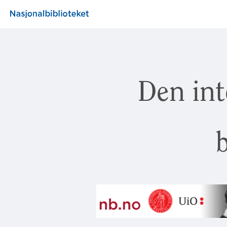
Den int
b