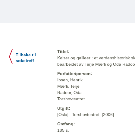
Tittel:
Tilbake til
Keiser og galileer : et verdenshistorisk s
søketreff
bearbeidet av Terje Mærli og Oda Radoo
Forfatter/person:
Ibsen, Henrik
Mærli, Terje
Radoor, Oda
Torshovteatret
Utgitt:
[Oslo] : Torshovteatret, [2006]
Omfang:
185 s.