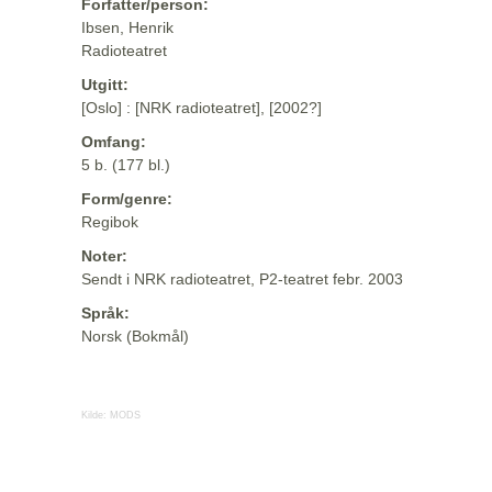
Forfatter/person:
Ibsen, Henrik
Radioteatret
Utgitt:
[Oslo] : [NRK radioteatret], [2002?]
Omfang:
5 b. (177 bl.)
Form/genre:
Regibok
Noter:
Sendt i NRK radioteatret, P2-teatret febr. 2003
Språk:
Norsk (Bokmål)
Kilde:
MODS