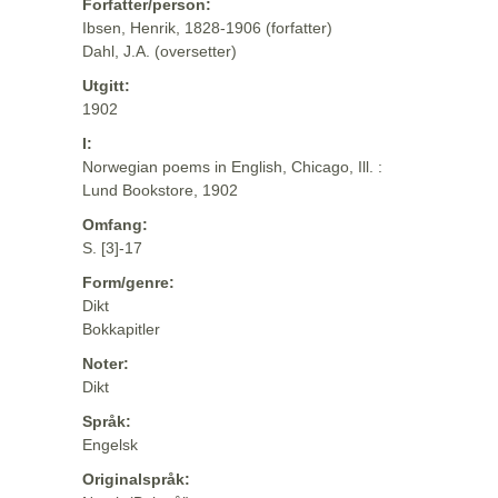
Forfatter/person:
Ibsen, Henrik, 1828-1906 (forfatter)
Dahl, J.A. (oversetter)
Utgitt:
1902
I:
Norwegian poems in English, Chicago, Ill. :
Lund Bookstore, 1902
Omfang:
S. [3]-17
Form/genre:
Dikt
Bokkapitler
Noter:
Dikt
Språk:
Engelsk
Originalspråk: