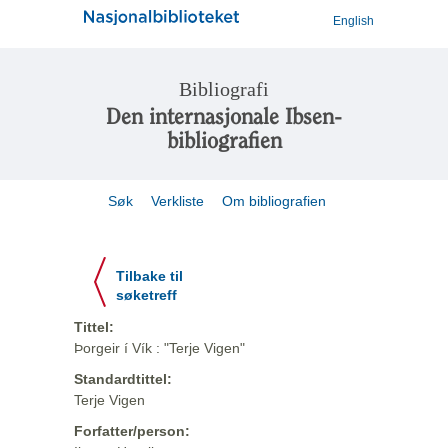
English
Bibliografi
Den internasjonale Ibsen-
bibliografien
Søk
Verkliste
Om bibliografien
Tilbake til
søketreff
Tittel:
Þorgeir í Vík : "Terje Vigen"
Standardtittel:
Terje Vigen
Forfatter/person: