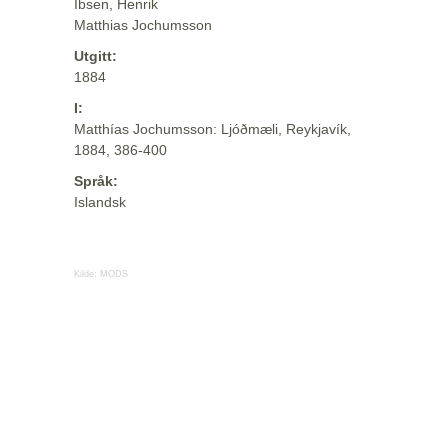
Ibsen, Henrik
Matthias Jochumsson
Utgitt:
1884
I:
Matthías Jochumsson: Ljóðmæli, Reykjavík,
1884, 386-400
Språk:
Islandsk
Kilde:
MODS