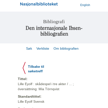
English
Bibliografi
Den internasjonale Ibsen-
bibliografien
Søk
Verkliste
Om bibliografien
Tilbake til
søketreff
Tittel:
Lille Eyolf : skådespel i tre akter / ... ;
översättning: Mia Törnqvist
Standardtittel:
Lille Eyolf Svensk