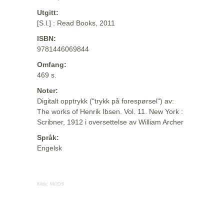
Utgitt:
[S.l.] : Read Books, 2011
ISBN:
9781446069844
Omfang:
469 s.
Noter:
Digitalt opptrykk ("trykk på forespørsel") av:
The works of Henrik Ibsen. Vol. 11. New York :
Scribner, 1912 i oversettelse av William Archer
Språk:
Engelsk
Kilde:
MODS