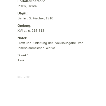
Forfatter/person:
Ibsen, Henrik
Utgitt:
Berlin : S. Fischer, 1910
Omfang:
XVI s., s. 215-313
Noter:
"Text und Einleitung der "Volksausgabe" von
Ibsens sämtlichen Werke"
Språk:
Tysk
Kilde:
MODS