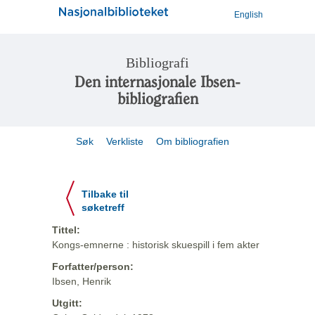
English
Bibliografi
Den internasjonale Ibsen-
bibliografien
Søk
Verkliste
Om bibliografien
Tilbake til
søketreff
Tittel:
Kongs-emnerne : historisk skuespill i fem akter
Forfatter/person:
Ibsen, Henrik
Utgitt: