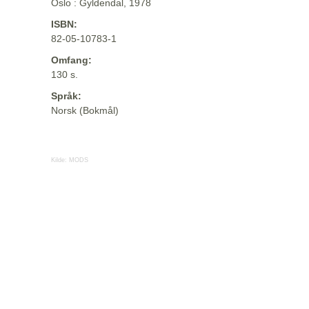
Oslo : Gyldendal, 1978
ISBN:
82-05-10783-1
Omfang:
130 s.
Språk:
Norsk (Bokmål)
Kilde:
MODS