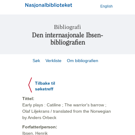
English
Bibliografi
Den internasjonale Ibsen-
bibliografien
Søk
Verkliste
Om bibliografien
Tilbake til
søketreff
Tittel:
Early plays : Catiline ; The warrior's barrow ;
Olaf Liljekrans / translated from the Norwegian
by Anders Orbeck
Forfatter/person:
Ibsen, Henrik