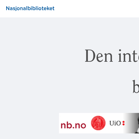
Den int
b