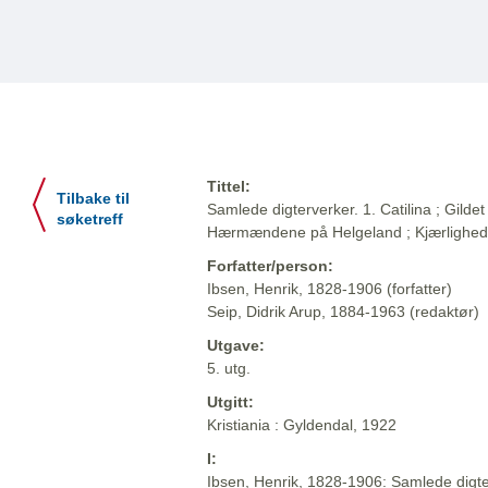
Tittel:
Tilbake til
Samlede digterverker. 1. Catilina ; Gildet 
søketreff
Hærmændene på Helgeland ; Kjærlighe
Forfatter/person:
Ibsen, Henrik, 1828-1906 (forfatter)
Seip, Didrik Arup, 1884-1963 (redaktør)
Utgave:
5. utg.
Utgitt:
Kristiania : Gyldendal, 1922
I:
Ibsen, Henrik, 1828-1906: Samlede digter