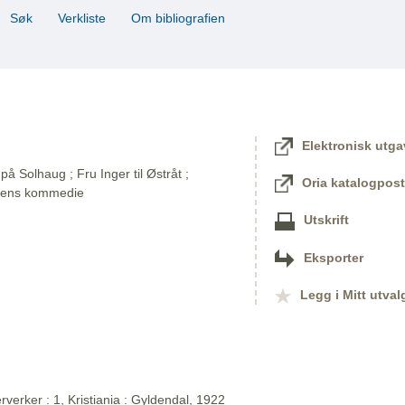
Søk
Verkliste
Om bibliografien
Elektronisk utga
på Solhaug ; Fru Inger til Østråt ;
Oria katalogpost
dens kommedie
Utskrift
Eksporter
Legg i Mitt utval
verker : 1, Kristiania : Gyldendal, 1922