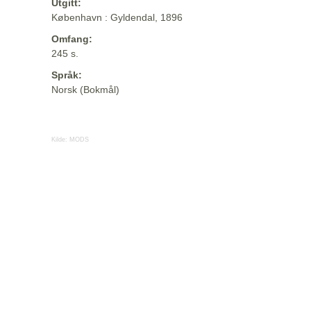
Utgitt:
København : Gyldendal, 1896
Omfang:
245 s.
Språk:
Norsk (Bokmål)
Kilde:
MODS