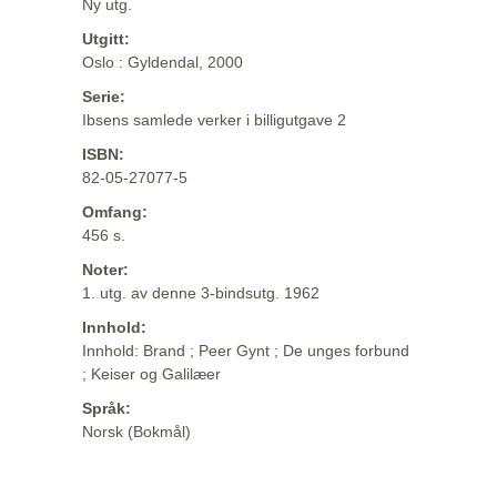
Ny utg.
Utgitt:
Oslo : Gyldendal, 2000
Serie:
Ibsens samlede verker i billigutgave 2
ISBN:
82-05-27077-5
Omfang:
456 s.
Noter:
1. utg. av denne 3-bindsutg. 1962
Innhold:
Innhold: Brand ; Peer Gynt ; De unges forbund
; Keiser og Galilæer
Språk:
Norsk (Bokmål)