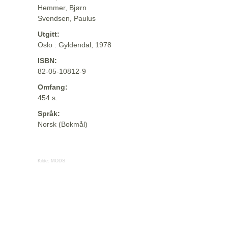
Hemmer, Bjørn
Svendsen, Paulus
Utgitt:
Oslo : Gyldendal, 1978
ISBN:
82-05-10812-9
Omfang:
454 s.
Språk:
Norsk (Bokmål)
Kilde:
MODS