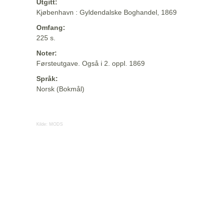
Utgitt:
Kjøbenhavn : Gyldendalske Boghandel, 1869
Omfang:
225 s.
Noter:
Førsteutgave. Også i 2. oppl. 1869
Språk:
Norsk (Bokmål)
Kilde:
MODS