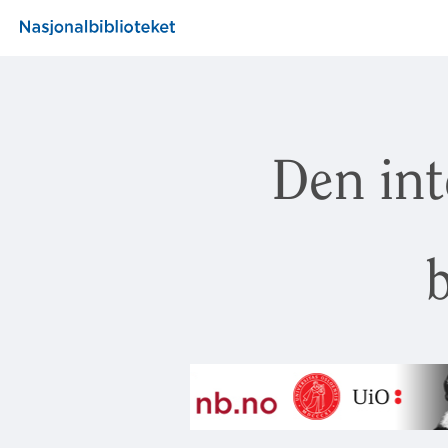
Den int
b