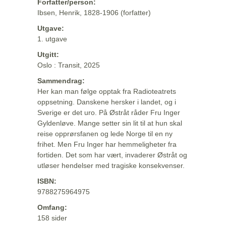
Forfatter/person:
Ibsen, Henrik, 1828-1906 (forfatter)
Utgave:
1. utgave
Utgitt:
Oslo : Transit, 2025
Sammendrag:
Her kan man følge opptak fra Radioteatrets
oppsetning. Danskene hersker i landet, og i
Sverige er det uro. På Østråt råder Fru Inger
Gyldenløve. Mange setter sin lit til at hun skal
reise opprørsfanen og lede Norge til en ny
frihet. Men Fru Inger har hemmeligheter fra
fortiden. Det som har vært, invaderer Østråt og
utløser hendelser med tragiske konsekvenser.
ISBN:
9788275964975
Omfang:
158 sider