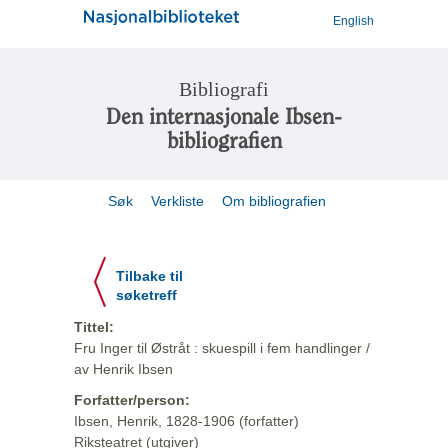
English
Bibliografi
Den internasjonale Ibsen-
bibliografien
Søk
Verkliste
Om bibliografien
Tilbake til
søketreff
Tittel:
Fru Inger til Østråt : skuespill i fem handlinger /
av Henrik Ibsen
Forfatter/person:
Ibsen, Henrik, 1828-1906 (forfatter)
Riksteatret (utgiver)