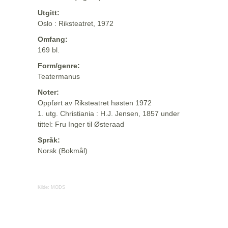
Utgitt:
Oslo : Riksteatret, 1972
Omfang:
169 bl.
Form/genre:
Teatermanus
Noter:
Oppført av Riksteatret høsten 1972
1. utg. Christiania : H.J. Jensen, 1857 under
tittel: Fru Inger til Østeraad
Språk:
Norsk (Bokmål)
Kilde:
MODS