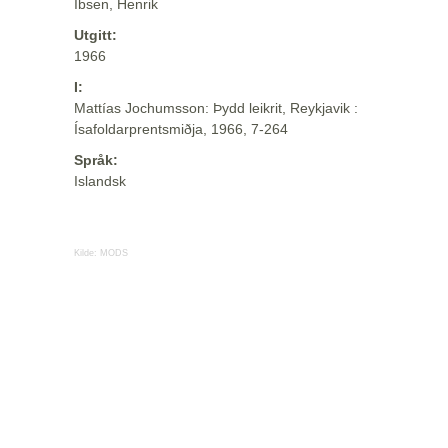
Ibsen, Henrik
Utgitt:
1966
I:
Mattías Jochumsson: Þydd leikrit, Reykjavik :
Ísafoldarprentsmiðja, 1966, 7-264
Språk:
Islandsk
Kilde:
MODS