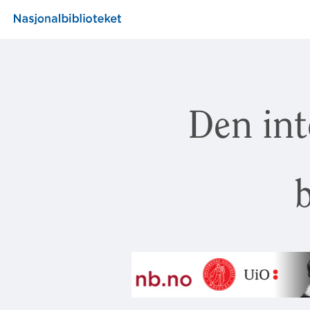
Den int
b