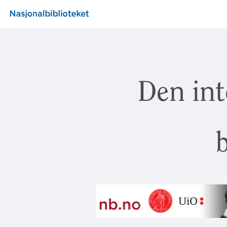
Den int
b