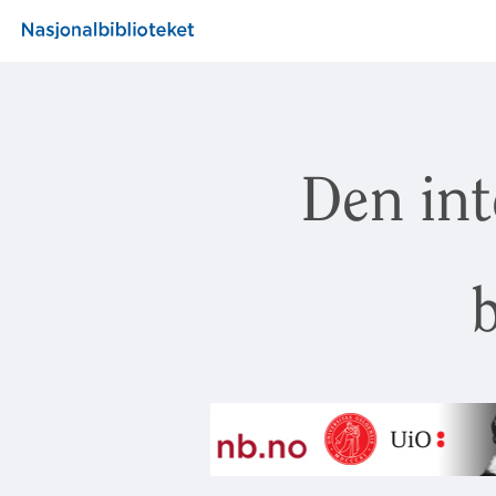
Den int
b