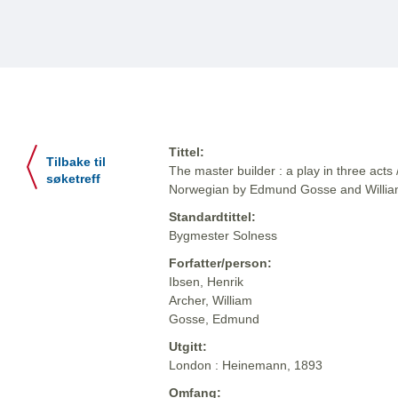
Tittel:
Tilbake til
The master builder : a play in three acts 
søketreff
Norwegian by Edmund Gosse and Willia
Standardtittel:
Bygmester Solness
Forfatter/person:
Ibsen, Henrik
Archer, William
Gosse, Edmund
Utgitt:
London : Heinemann, 1893
Omfang: