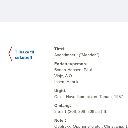
Tittel:
Tilbake til
Andhrimner : ("Manden")
søketreff
Forfatter/person:
Botten-Hansen, Paul
Vinje, A.O.
Ibsen, Henrik
Utgitt:
Oslo : Hovedkommisjon: Tanum, 1957
Omfang:
3 b. i 1 (208, 208, 208 sp.) ill.
Noter:
Opptrykk. Opprinnelig utg.: Christiania, 