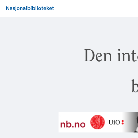
Den int
b