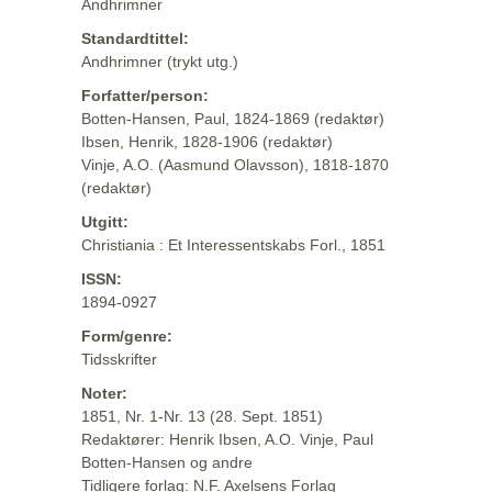
Andhrimner
Standardtittel:
Andhrimner (trykt utg.)
Forfatter/person:
Botten-Hansen, Paul, 1824-1869 (redaktør)
Ibsen, Henrik, 1828-1906 (redaktør)
Vinje, A.O. (Aasmund Olavsson), 1818-1870
(redaktør)
Utgitt:
Christiania : Et Interessentskabs Forl., 1851
ISSN:
1894-0927
Form/genre:
Tidsskrifter
Noter:
1851, Nr. 1-Nr. 13 (28. Sept. 1851)
Redaktører: Henrik Ibsen, A.O. Vinje, Paul
Botten-Hansen og andre
Tidligere forlag: N.F. Axelsens Forlag