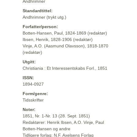
Andhrimner
Standardtittel:
Andhrimner (trykt utg.)
Forfatter/person:
Botten-Hansen, Paul, 1824-1869 (redaktør)
Ibsen, Henrik, 1828-1906 (redaktør)
Vinje, A.O. (Aasmund Olavsson), 1818-1870
(redaktør)
Utgitt:
Christiania : Et Interessentskabs Forl., 1851
ISSN:
1894-0927
Form/genre:
Tidsskrifter
Noter:
1851, Nr. 1-Nr. 13 (28. Sept. 1851)
Redaktører: Henrik Ibsen, A.O. Vinje, Paul
Botten-Hansen og andre
Tidligere forlag: N.F. Axelsens Forlag