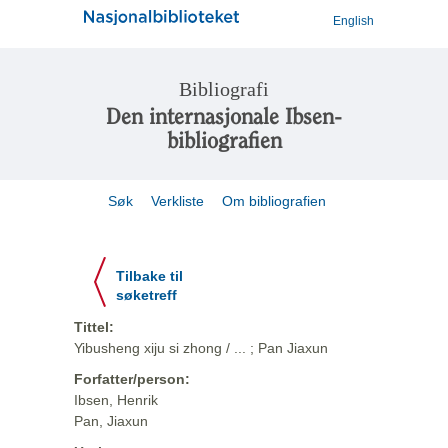
English
Bibliografi
Den internasjonale Ibsen-
bibliografien
Søk
Verkliste
Om bibliografien
Tilbake til
søketreff
Tittel:
Yibusheng xiju si zhong / ... ; Pan Jiaxun
Forfatter/person:
Ibsen, Henrik
Pan, Jiaxun