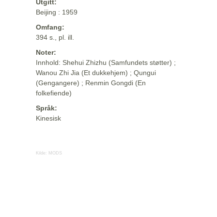
Utgitt:
Beijing : 1959
Omfang:
394 s., pl. ill.
Noter:
Innhold: Shehui Zhizhu (Samfundets støtter) ;
Wanou Zhi Jia (Et dukkehjem) ; Qungui
(Gengangere) ; Renmin Gongdi (En
folkefiende)
Språk:
Kinesisk
Kilde:
MODS