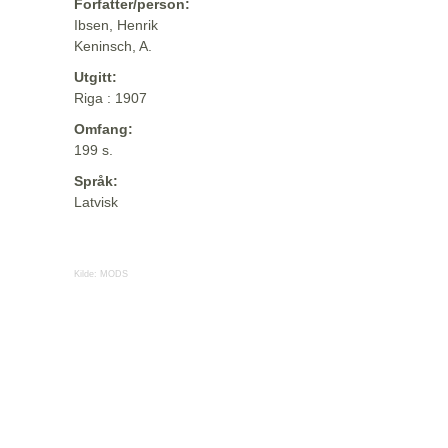
Forfatter/person:
Ibsen, Henrik
Keninsch, A.
Utgitt:
Riga : 1907
Omfang:
199 s.
Språk:
Latvisk
Kilde:
MODS