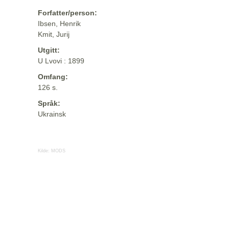
Forfatter/person:
Ibsen, Henrik
Kmit, Jurij
Utgitt:
U Lvovi : 1899
Omfang:
126 s.
Språk:
Ukrainsk
Kilde:
MODS