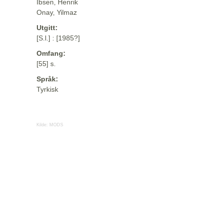
Ibsen, Henrik
Onay, Yilmaz
Utgitt:
[S.l.] : [1985?]
Omfang:
[55] s.
Språk:
Tyrkisk
Kilde:
MODS