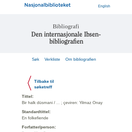
English
Bibliografi
Den internasjonale Ibsen-
bibliografien
Søk
Verkliste
Om bibliografien
Tilbake til
søketreff
Tittel:
Bir halk düsmani / ... ; çeviren: Yilmaz Onay
Standardtittel:
En folkefiende
Forfatter/person: