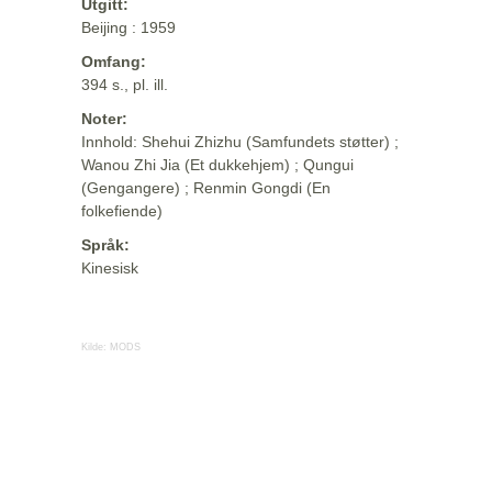
Utgitt:
Beijing : 1959
Omfang:
394 s., pl. ill.
Noter:
Innhold: Shehui Zhizhu (Samfundets støtter) ;
Wanou Zhi Jia (Et dukkehjem) ; Qungui
(Gengangere) ; Renmin Gongdi (En
folkefiende)
Språk:
Kinesisk
Kilde:
MODS