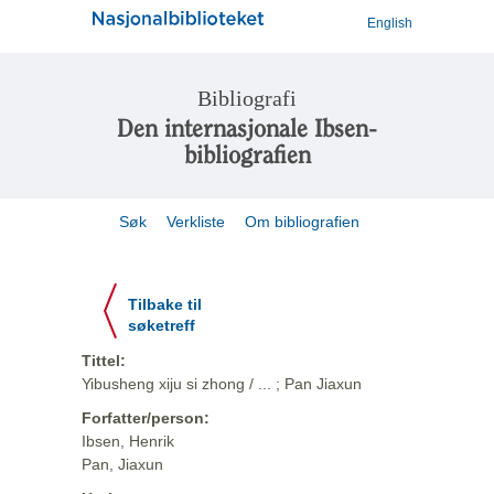
English
Bibliografi
Den internasjonale Ibsen-
bibliografien
Søk
Verkliste
Om bibliografien
Tilbake til
søketreff
Tittel:
Yibusheng xiju si zhong / ... ; Pan Jiaxun
Forfatter/person:
Ibsen, Henrik
Pan, Jiaxun