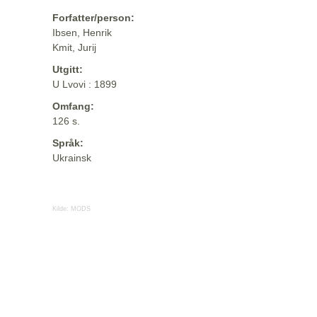
Forfatter/person:
Ibsen, Henrik
Kmit, Jurij
Utgitt:
U Lvovi : 1899
Omfang:
126 s.
Språk:
Ukrainsk
Kilde:
MODS