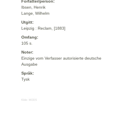
Forfatter/person:
Ibsen, Henrik
Lange, Wilhelm
Utgitt:
Leipzig : Reclam, [1883]
Omfang:
105 s.
Noter:
Einzige vom Verfasser autorisierte deutsche
Ausgabe
Språk:
Tysk
Kilde:
MODS