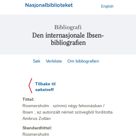
English
Bibliografi
Den internasjonale Ibsen-
bibliografien
Søk
Verkliste
Om bibliografien
Tilbake til
søketreff
Tittel:
Rosmersholm : színmü négy felvonásban /
Ibsen ; az autorizált német szövegböl fordította
Ambrus Zoltán
Standardtittel:
Rosmersholm