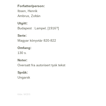
Forfatter/person:
Ibsen, Henrik
Ambrus, Zoltán
Utgitt:
Budapest : Lampel, [1916?]
Serie:
Magyar könyvtár 820-822
Omfang:
130 s.
Noter:
Oversatt fra autorisert tysk tekst
Språk:
Ungarsk
Kilde:
MODS