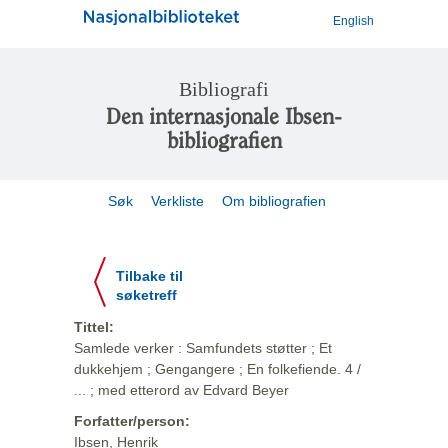
English
Bibliografi
Den internasjonale Ibsen-
bibliografien
Søk
Verkliste
Om bibliografien
Tilbake til
søketreff
Tittel:
Samlede verker : Samfundets støtter ; Et
dukkehjem ; Gengangere ; En folkefiende. 4 /
... ; med etterord av Edvard Beyer
Forfatter/person:
Ibsen, Henrik