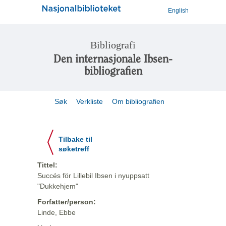
English
Bibliografi
Den internasjonale Ibsen-
bibliografien
Søk
Verkliste
Om bibliografien
Tilbake til
søketreff
Tittel:
Succés för Lillebil Ibsen i nyuppsatt
"Dukkehjem"
Forfatter/person:
Linde, Ebbe