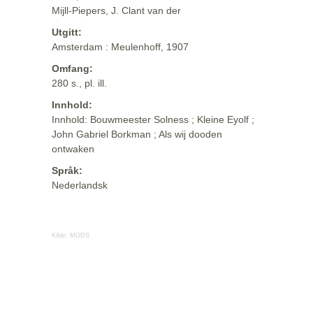
Mijll-Piepers, J. Clant van der
Utgitt:
Amsterdam : Meulenhoff, 1907
Omfang:
280 s., pl. ill.
Innhold:
Innhold: Bouwmeester Solness ; Kleine Eyolf ;
John Gabriel Borkman ; Als wij dooden
ontwaken
Språk:
Nederlandsk
Kilde:
MODS