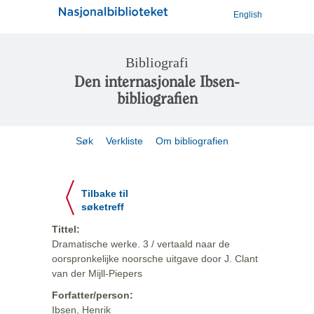
English
Bibliografi
Den internasjonale Ibsen-
bibliografien
Søk
Verkliste
Om bibliografien
Tilbake til
søketreff
Tittel:
Dramatische werke. 3 / vertaald naar de
oorspronkelijke noorsche uitgave door J. Clant
van der Mijll-Piepers
Forfatter/person:
Ibsen, Henrik