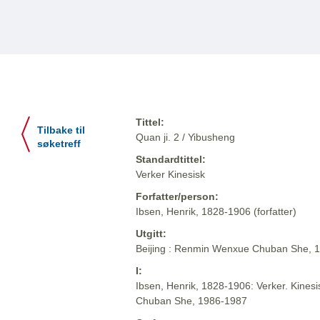
Tittel:
Tilbake til
Quan ji. 2 / Yibusheng
søketreff
Standardtittel:
Verker Kinesisk
Forfatter/person:
Ibsen, Henrik, 1828-1906 (forfatter)
Utgitt:
Beijing : Renmin Wenxue Chuban She, 
I:
Ibsen, Henrik, 1828-1906: Verker. Kinesi
Chuban She, 1986-1987