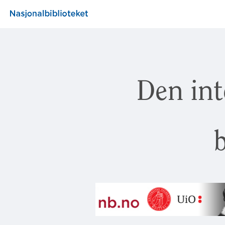
Den int
b