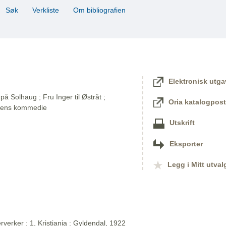
Søk
Verkliste
Om bibliografien
Elektronisk utga
på Solhaug ; Fru Inger til Østråt ;
Oria katalogpost
dens kommedie
Utskrift
Eksporter
Legg i Mitt utval
verker : 1, Kristiania : Gyldendal, 1922