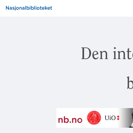
Den int
b