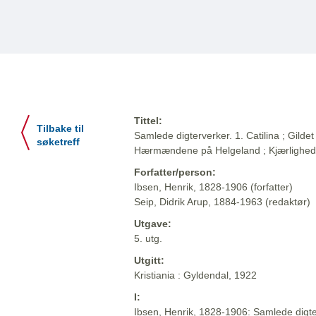
Tittel:
Tilbake til
Samlede digterverker. 1. Catilina ; Gildet 
søketreff
Hærmændene på Helgeland ; Kjærlighe
Forfatter/person:
Ibsen, Henrik, 1828-1906 (forfatter)
Seip, Didrik Arup, 1884-1963 (redaktør)
Utgave:
5. utg.
Utgitt:
Kristiania : Gyldendal, 1922
I:
Ibsen, Henrik, 1828-1906: Samlede digter