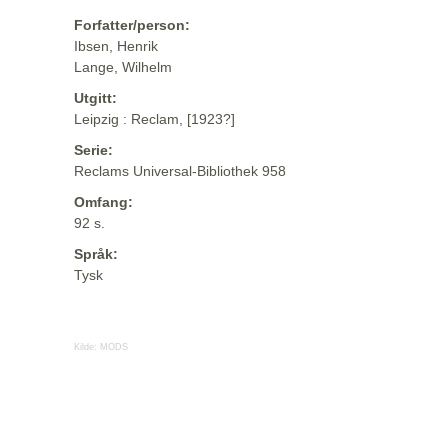
Forfatter/person:
Ibsen, Henrik
Lange, Wilhelm
Utgitt:
Leipzig : Reclam, [1923?]
Serie:
Reclams Universal-Bibliothek 958
Omfang:
92 s.
Språk:
Tysk
Kilde:
MODS