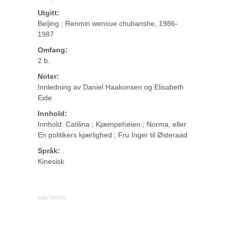
Utgitt:
Beijing : Renmin wenxue chubanshe, 1986-
1987
Omfang:
2 b.
Noter:
Innledning av Daniel Haakonsen og Elisabeth
Eide
Innhold:
Innhold: Catilina ; Kjæmpehøien ; Norma, eller
En politikers kjærlighed ; Fru Inger til Østeraad
Språk:
Kinesisk
Kilde:
MODS