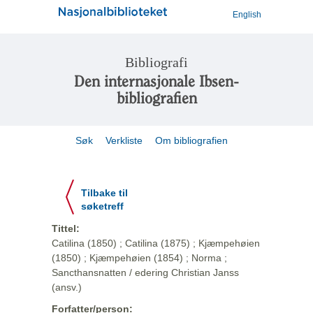
English
Bibliografi
Den internasjonale Ibsen-
bibliografien
Søk
Verkliste
Om bibliografien
Tilbake til
søketreff
Tittel:
Catilina (1850) ; Catilina (1875) ; Kjæmpehøien
(1850) ; Kjæmpehøien (1854) ; Norma ;
Sancthansnatten / edering Christian Janss
(ansv.)
Forfatter/person: