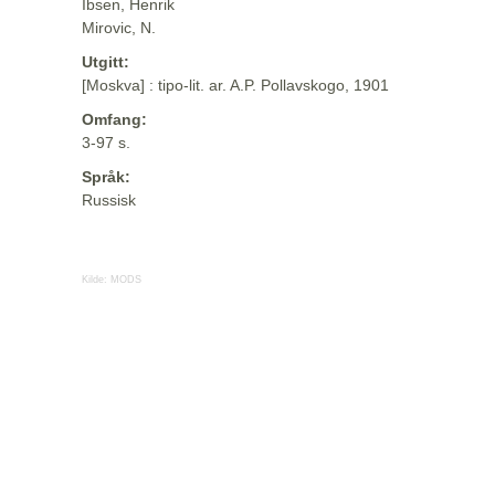
Ibsen, Henrik
Mirovic, N.
Utgitt:
[Moskva] : tipo-lit. ar. A.P. Pollavskogo, 1901
Omfang:
3-97 s.
Språk:
Russisk
Kilde:
MODS