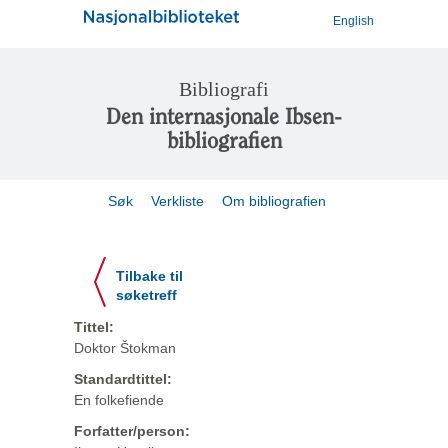
English
Bibliografi
Den internasjonale Ibsen-
bibliografien
Søk
Verkliste
Om bibliografien
Tilbake til
søketreff
Tittel:
Doktor Štokman
Standardtittel:
En folkefiende
Forfatter/person: