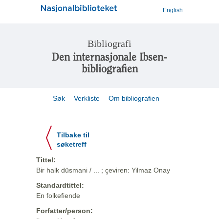
English
Bibliografi
Den internasjonale Ibsen-
bibliografien
Søk
Verkliste
Om bibliografien
Tilbake til
søketreff
Tittel:
Bir halk düsmani / ... ; çeviren: Yilmaz Onay
Standardtittel:
En folkefiende
Forfatter/person: