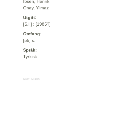
Ibsen, Henrik
Onay, Yilmaz
Utgitt:
[S.l.] : [1985?]
Omfang:
[55] s.
Språk:
Tyrkisk
Kilde:
MODS