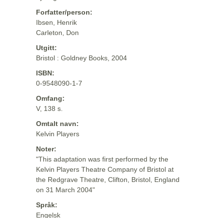
Forfatter/person:
Ibsen, Henrik
Carleton, Don
Utgitt:
Bristol : Goldney Books, 2004
ISBN:
0-9548090-1-7
Omfang:
V, 138 s.
Omtalt navn:
Kelvin Players
Noter:
"This adaptation was first performed by the
Kelvin Players Theatre Company of Bristol at
the Redgrave Theatre, Clifton, Bristol, England
on 31 March 2004"
Språk:
Engelsk