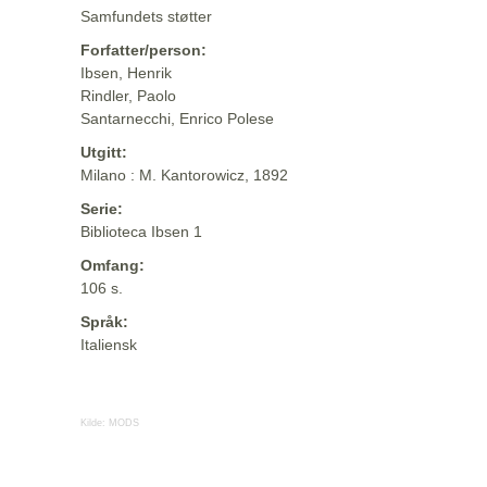
Samfundets støtter
Forfatter/person:
Ibsen, Henrik
Rindler, Paolo
Santarnecchi, Enrico Polese
Utgitt:
Milano : M. Kantorowicz, 1892
Serie:
Biblioteca Ibsen 1
Omfang:
106 s.
Språk:
Italiensk
Kilde:
MODS