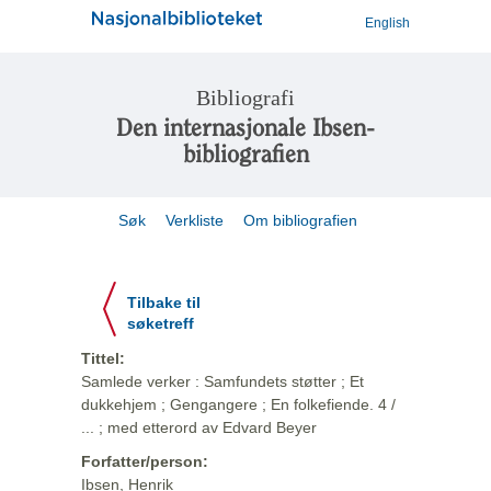
English
Bibliografi
Den internasjonale Ibsen-
bibliografien
Søk
Verkliste
Om bibliografien
Tilbake til
søketreff
Tittel:
Samlede verker : Samfundets støtter ; Et
dukkehjem ; Gengangere ; En folkefiende. 4 /
... ; med etterord av Edvard Beyer
Forfatter/person:
Ibsen, Henrik