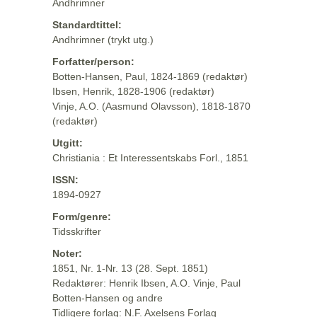
Andhrimner
Standardtittel:
Andhrimner (trykt utg.)
Forfatter/person:
Botten-Hansen, Paul, 1824-1869 (redaktør)
Ibsen, Henrik, 1828-1906 (redaktør)
Vinje, A.O. (Aasmund Olavsson), 1818-1870
(redaktør)
Utgitt:
Christiania : Et Interessentskabs Forl., 1851
ISSN:
1894-0927
Form/genre:
Tidsskrifter
Noter:
1851, Nr. 1-Nr. 13 (28. Sept. 1851)
Redaktører: Henrik Ibsen, A.O. Vinje, Paul
Botten-Hansen og andre
Tidligere forlag: N.F. Axelsens Forlag