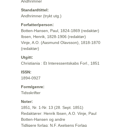
Andhrimner
Standardtittel:
Andhrimner (trykt utg.)
Forfatter/person:
Botten-Hansen, Paul, 1824-1869 (redaktør)
Ibsen, Henrik, 1828-1906 (redaktør)
Vinje, A.O. (Aasmund Olavsson), 1818-1870
(redaktør)
Utgitt:
Christiania : Et Interessentskabs Forl., 1851
ISSN:
1894-0927
Form/genre:
Tidsskrifter
Noter:
1851, Nr. 1-Nr. 13 (28. Sept. 1851)
Redaktører: Henrik Ibsen, A.O. Vinje, Paul
Botten-Hansen og andre
Tidligere forlag: N.F. Axelsens Forlag