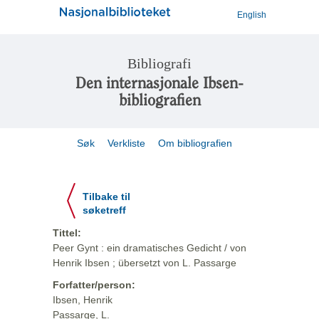
English
Bibliografi
Den internasjonale Ibsen-
bibliografien
Søk
Verkliste
Om bibliografien
Tilbake til
søketreff
Tittel:
Peer Gynt : ein dramatisches Gedicht / von
Henrik Ibsen ; übersetzt von L. Passarge
Forfatter/person:
Ibsen, Henrik
Passarge, L.