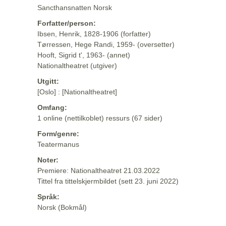
Sancthansnatten Norsk
Forfatter/person:
Ibsen, Henrik, 1828-1906 (forfatter)
Tørressen, Hege Randi, 1959- (oversetter)
Hooft, Sigrid t', 1963- (annet)
Nationaltheatret (utgiver)
Utgitt:
[Oslo] : [Nationaltheatret]
Omfang:
1 online (nettilkoblet) ressurs (67 sider)
Form/genre:
Teatermanus
Noter:
Premiere: Nationaltheatret 21.03.2022
Tittel fra tittelskjermbildet (sett 23. juni 2022)
Språk:
Norsk (Bokmål)